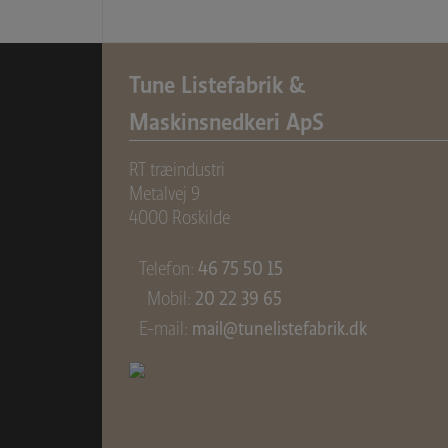
Tune Listefabrik &
Maskinsnedkeri ApS
RT træindustri
Metalvej 9
4000 Roskilde
Telefon:
46 75 50 15
Mobil:
20 22 39 65
E-mail:
mail@tunelistefabrik.dk