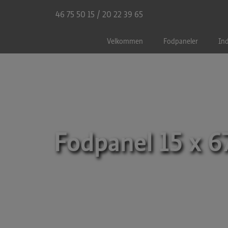
Hop
46 75 50 15
/
20 22 39 65
til
indholdet
Velkommen
Fodpaneler
Ind
Fodpanel 15 x 