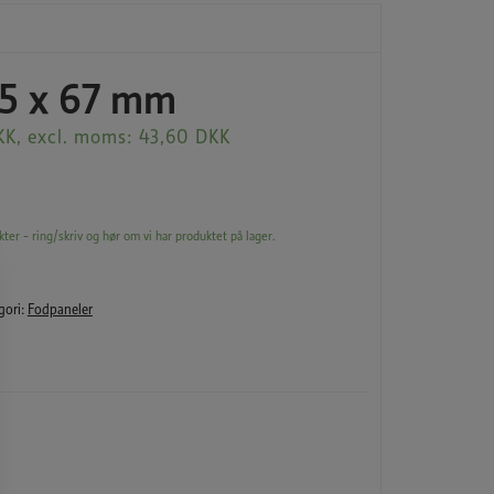
15 x 67 mm
KK
, excl. moms:
43,60
DKK
kter - ring/skriv og hør om vi har produktet på lager.
gori:
Fodpaneler