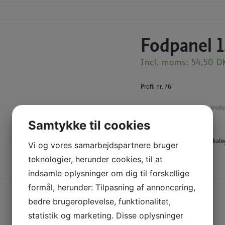
Fodpanel 
Incl. moms:
54,50
D
Profil nr. 76
Vi er ikke lagerførende i alle produ
Samtykke til cookies
Varenummer (SKU):
76
Varekate
Vi og vores samarbejdspartnere bruger
teknologier, herunder cookies, til at
Beskrivelse
indsamle oplysninger om dig til forskellige
formål, herunder: Tilpasning af annoncering,
bedre brugeroplevelse, funktionalitet,
statistik og marketing. Disse oplysninger