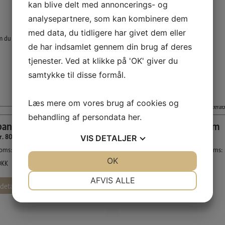
kan blive delt med annoncerings- og
analysepartnere, som kan kombinere dem
med data, du tidligere har givet dem eller
m du ønsker.
de har indsamlet gennem din brug af deres
tjenester. Ved at klikke på 'OK' giver du
samtykke til disse formål.
Læs mere om vores brug af cookies og
behandling af persondata
her
.
anel 21 x 115 mm
Fodpanel 32 x 164 mm
r. 80 (findes i flere størrelser)
Profil nr. 85
VIS
DETALJER
moms:
98,50
DKK
, excl. moms:
Incl. moms:
179,50
DKK
, excl. moms:
JA
NEJ
OK
JA
NEJ
DKK
143,60
DKK
NØDVENDIGE
PRÆFERENCER
AFVIS ALLE
detaljer
Se detaljer
JA
NEJ
JA
NEJ
MARKETING
STATISTIK