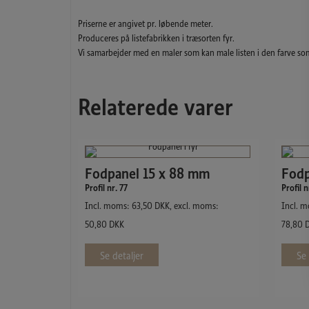
Priserne er angivet pr. løbende meter.
Produceres på listefabrikken i træsorten fyr.
Vi samarbejder med en maler som kan male listen i den farve so
Relaterede varer
Fodpanel 15 x 88 mm
Fodp
Profil nr. 77
Profil n
Incl. moms:
63,50
DKK
, excl. moms:
Incl. 
50,80
DKK
78,80
Se detaljer
Se 