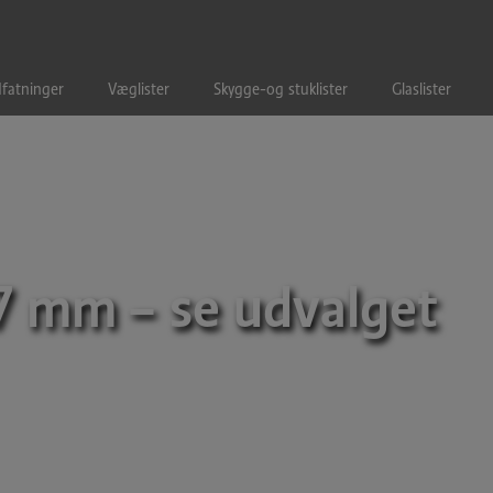
fatninger
Væglister
Skygge-og stuklister
Glaslister
67 mm
– se udvalget