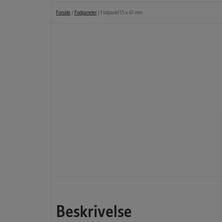
Forside
/
Fodpaneler
/ Fodpanel 15 x 67 mm
Beskrivelse