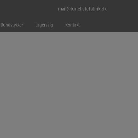
mail@tunelistefabrik.dk
Bundstykker
Lagersalg
Kontakt