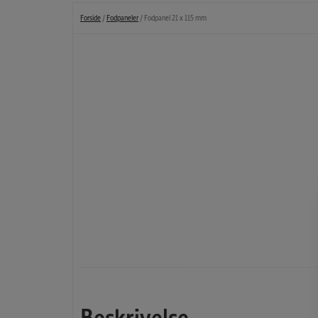
Forside
/
Fodpaneler
/ Fodpanel 21 x 115 mm
Beskrivelse