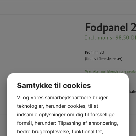
Fodpanel 
Incl. moms:
98,50
D
Profil nr. 80
(findes i flere størrelser)
Vi er ikke lagerførende i alle produ
Samtykke til cookies
Varenummer (SKU):
80
Varekate
Vi og vores samarbejdspartnere bruger
teknologier, herunder cookies, til at
Beskrivelse
indsamle oplysninger om dig til forskellige
formål, herunder: Tilpasning af annoncering,
bedre brugeroplevelse, funktionalitet,