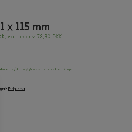
21 x 115 mm
KK
, excl. moms:
78,80
DKK
kter - ring/skriv og hør om vi har produktet på lager.
gori:
Fodpaneler