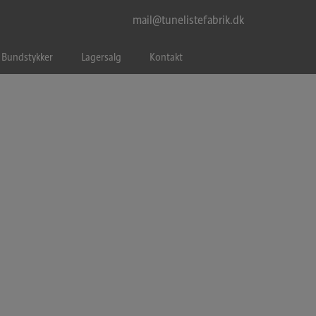
mail@tunelistefabrik.dk
Bundstykker
Lagersalg
Kontakt