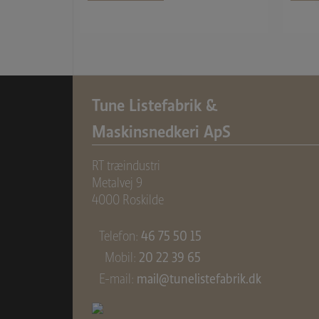
Tune Listefabrik &
Maskinsnedkeri ApS
RT træindustri
Metalvej 9
4000 Roskilde
Telefon:
46 75 50 15
Mobil:
20 22 39 65
E-mail:
mail@tunelistefabrik.dk