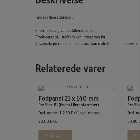
Findes i flere størrelser.
Priserne er angivet pr. løbende meter.
Produceres på listefabrikken i træsorten fyr.
Vi samarbejder med en maler som kan male listen i den farve so
Relaterede varer
Fodpanel 21 x 140 mm
Fodp
Profil nr. 81 (findes i flere størrelser)
Profil n
Incl. moms:
112,50
DKK
, excl. moms:
Incl. 
90,00
DKK
50,80
Se detaljer
Se 