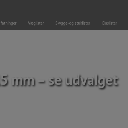
fatninger
Væglister
Skygge-og stuklister
Glaslister
115 mm
– se udvalget