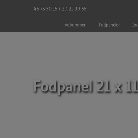
Hop
46 75 50 15
/
20 22 39 65
til
indholdet
Velkommen
Fodpaneler
Ind
Fodpanel 21 x 