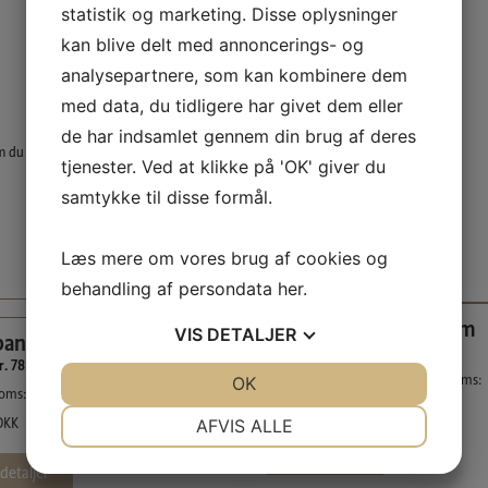
statistik og marketing. Disse oplysninger
kan blive delt med annoncerings- og
analysepartnere, som kan kombinere dem
med data, du tidligere har givet dem eller
de har indsamlet gennem din brug af deres
m du ønsker.
tjenester. Ved at klikke på 'OK' giver du
samtykke til disse formål.
Læs mere om vores brug af cookies og
behandling af persondata
her
.
Fodpanel 21 x 144 mm
VIS
DETALJER
anel 15 x 91 mm
Profil nr. 98
r. 78
Incl. moms:
114,50
DKK
, excl. moms:
JA
NEJ
OK
JA
NEJ
moms:
63,50
DKK
, excl. moms:
91,60
DKK
NØDVENDIGE
PRÆFERENCER
DKK
AFVIS ALLE
Se detaljer
JA
NEJ
JA
NEJ
detaljer