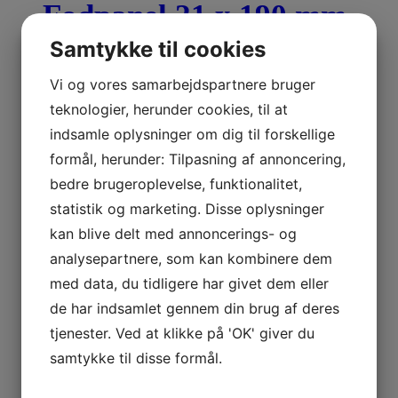
Fodpanel 21 x 190 mm
Samtykke til cookies
Profil nr. 84 B-2 (højde kan justeres)
Vi og vores samarbejdspartnere bruger
129,50
DKK
Incl. moms:
129,50
DKK
, excl. moms:
103,60
DKK
teknologier, herunder cookies, til at
Se detaljer
indsamle oplysninger om dig til forskellige
formål, herunder: Tilpasning af annoncering,
Fodpanel 35 x 95 mm
bedre brugeroplevelse, funktionalitet,
statistik og marketing. Disse oplysninger
Profil nr. 2200 A/B Lersøgaard (fortrappe)
kan blive delt med annoncerings- og
199,50
DKK
Incl. moms:
199,50
DKK
, excl. moms:
159,60
DKK
analysepartnere, som kan kombinere dem
Se detaljer
med data, du tidligere har givet dem eller
de har indsamlet gennem din brug af deres
Fodpanel 21 x 190 mm
tjenester. Ved at klikke på 'OK' giver du
samtykke til disse formål.
Profil nr. 84 B-1 (højde kan justeres)