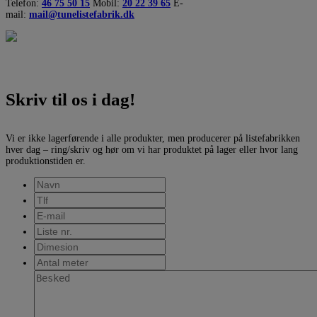
Telefon:
46 75 50 15
Mobil:
20 22 39 65
E-
mail:
mail@tunelistefabrik.dk
Skriv til os i dag!
Vi er ikke lagerførende i alle produkter, men producerer på listefabrikken
hver dag – ring/skriv og hør om vi har produktet på lager eller hvor lang
produktionstiden er.