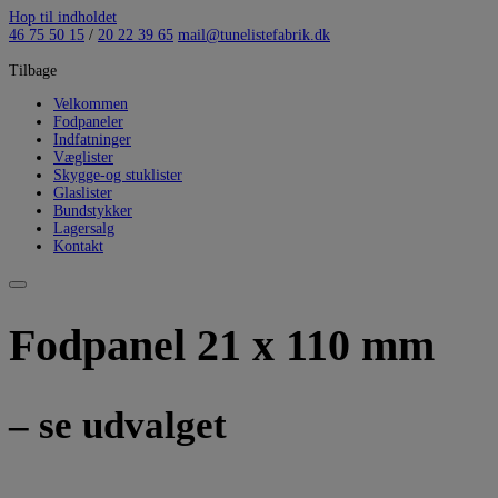
Hop til indholdet
46 75 50 15
/
20 22 39 65
mail@tunelistefabrik.dk
Tilbage
Velkommen
Fodpaneler
Indfatninger
Væglister
Skygge-og stuklister
Glaslister
Bundstykker
Lagersalg
Kontakt
Fodpanel 21 x 110 mm
– se udvalget