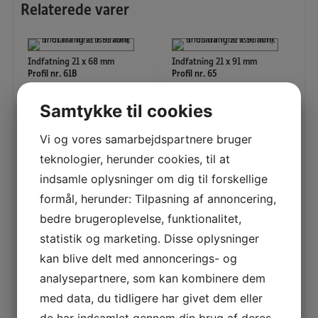
Relaterede varer
Indfatning 21 x 68 mm
Indfatning 21 x 91 mm
Profil nr. 61B
Profil nr. 65
Incl. moms:
85,50
DKK
, excl.
Incl. moms:
85,50
DKK
, excl.
Samtykke til cookies
moms:
68,40
DKK
moms:
68,40
DKK
Vi og vores samarbejdspartnere bruger
Se detaljer
Se detaljer
teknologier, herunder cookies, til at
indsamle oplysninger om dig til forskellige
formål, herunder: Tilpasning af annoncering,
bedre brugeroplevelse, funktionalitet,
statistik og marketing. Disse oplysninger
Indfatning 15 x 88 mm
Indfatning 21 x 95 mm
kan blive delt med annoncerings- og
Profil nr. 55
Profil nr. 63
Incl. moms:
70,50
DKK
, excl.
Incl. moms:
85,50
DKK
, excl.
analysepartnere, som kan kombinere dem
moms:
56,40
DKK
moms:
68,40
DKK
med data, du tidligere har givet dem eller
de har indsamlet gennem din brug af deres