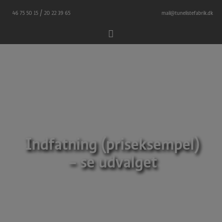
Hop
/
46 75 50 15
20 22 39 65
mail@tunelistefabrik.dk
til
indholdet
Indfatning (priseksempel)
– se udvalget