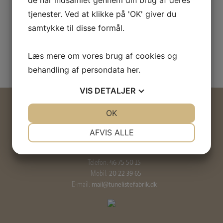
Se detaljer
Se detaljer
tjenester. Ved at klikke på 'OK' giver du
samtykke til disse formål.
Læs mere om vores brug af cookies og
behandling af persondata
her
.
VIS
DETALJER
Tune Listefabrik & Maskinsnedkeri ApS
JA
NEJ
OK
JA
NEJ
RT træindustri
NØDVENDIGE
PRÆFERENCER
AFVIS ALLE
Metalvej 9
4000 Roskilde
JA
NEJ
JA
NEJ
Telefon:
46 75 50 15
MARKETING
STATISTIK
Mobil:
20 22 39 65
E-mail:
mail@tunelistefabrik.dk