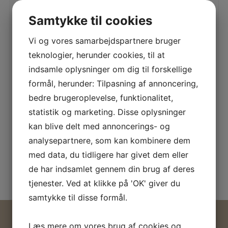
Samtykke til cookies
Vi og vores samarbejdspartnere bruger
Fodpanel 21 x 190 mm
teknologier, herunder cookies, til at
Fodpanel 21 x 110 mm
Profil nr. 84 B-2 (højde kan
Profil nr. 90
indsamle oplysninger om dig til forskellige
justeres)
Incl. moms:
106,50
DKK
, excl.
formål, herunder: Tilpasning af annoncering,
Incl. moms:
129,50
DKK
, excl.
moms:
85,20
DKK
bedre brugeroplevelse, funktionalitet,
moms:
103,60
DKK
statistik og marketing. Disse oplysninger
Se detaljer
Se detaljer
kan blive delt med annoncerings- og
analysepartnere, som kan kombinere dem
med data, du tidligere har givet dem eller
de har indsamlet gennem din brug af deres
tjenester. Ved at klikke på 'OK' giver du
samtykke til disse formål.
Tune Listefabrik & Maskinsnedkeri ApS
Læs mere om vores brug af cookies og