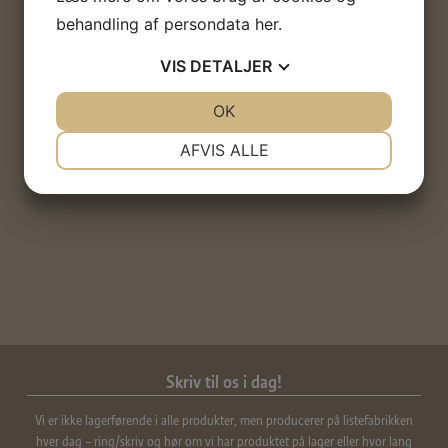
RT træindustri
behandling af persondata
her
.
Metalvej 9
4000 Roskilde
VIS
DETALJER
Telefon:
46 75 50 15
JA
NEJ
OK
JA
NEJ
Mobil:
20 22 39 65
E-mail:
mail@tunelistefabrik.dk
NØDVENDIGE
PRÆFERENCER
AFVIS ALLE
JA
NEJ
JA
NEJ
MARKETING
STATISTIK
Skriv til os i dag!
Vi er ikke lagerførende i alle produkter, men producerer på listefabrikken
hver dag – ring/skriv og hør om vi har produktet på lager eller hvor lang