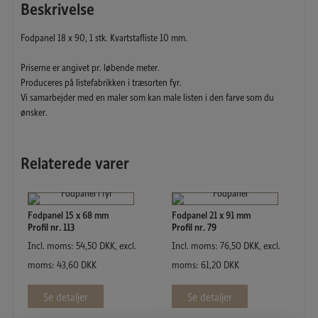
Beskrivelse
Fodpanel 18 x 90, 1 stk. Kvartstafliste 10 mm.
Priserne er angivet pr. løbende meter.
Produceres på listefabrikken i træsorten fyr.
Vi samarbejder med en maler som kan male listen i den farve som du
ønsker.
Relaterede varer
Fodpanel 15 x 68 mm
Fodpanel 21 x 91 mm
Profil nr. 113
Profil nr. 79
Incl. moms:
54,50
DKK
, excl.
Incl. moms:
76,50
DKK
, excl.
moms:
43,60
DKK
moms:
61,20
DKK
Se detaljer
Se detaljer