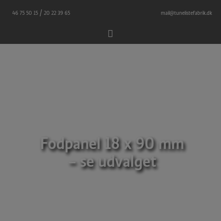
Hop
/
46 75 50 15
20 22 39 65
mail@tunelistefabrik.dk
til
indholdet
Fodpanel 18 x 90 mm
– se udvalget